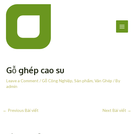
Skip
Post
Main
to
navigation
Men
content
Gỗ ghép cao su
Leave a Comment
/
Gỗ Công Nghiệp
,
Sản phẩm
,
Ván Ghép
/ By
admin
←
Previous Bài viết
Next Bài viết
→