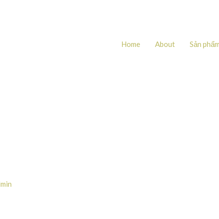
Home
About
Sản phẩ
dmin