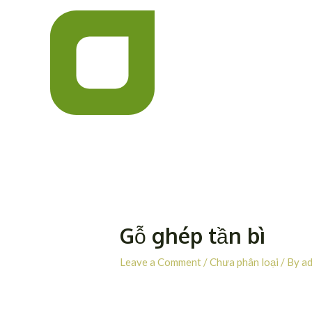
Skip
Post
to
navigation
content
Gỗ ghép tần bì
Leave a Comment
/
Chưa phân loại
/ By
a