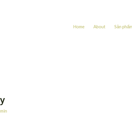
Home
About
Sản phẩ
y
dmin