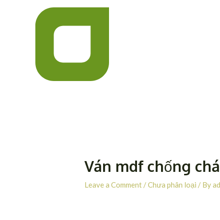
Skip
Post
to
navigation
content
Ván mdf chống chá
Leave a Comment
/
Chưa phân loại
/ By
a