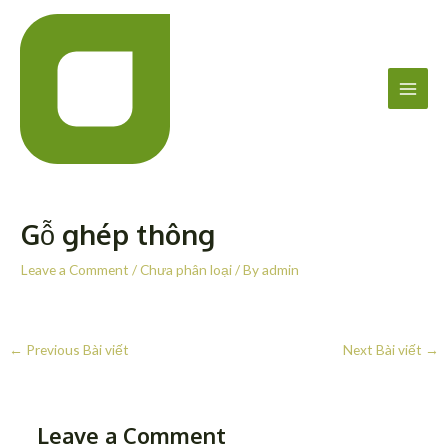
Skip
Post
Main
to
navigation
Men
content
Gỗ ghép thông
Leave a Comment
/
Chưa phân loại
/ By
admin
←
Previous Bài viết
Next Bài viết
→
Leave a Comment